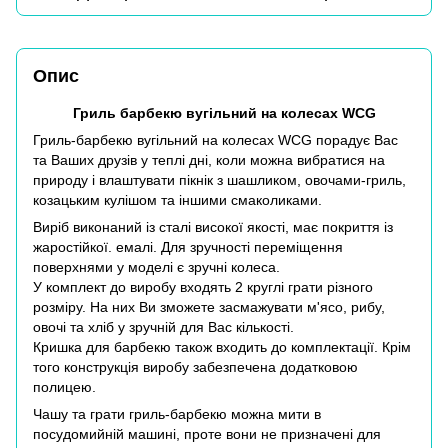
Опис
Гриль барбекю вугільний на колесах WCG
Гриль-барбекю вугільний на колесах WCG порадує Вас
та Ваших друзів у теплі дні, коли можна вибратися на
природу і влаштувати пікнік з шашликом, овочами-гриль,
козацьким кулішом та іншими смаколиками.
Виріб виконаний із сталі високої якості, має покриття із
жаростійкої. емалі. Для зручності переміщення
поверхнями у моделі є зручні колеса.
У комплект до виробу входять 2 круглі грати різного
розміру. На них Ви зможете засмажувати м'ясо, рибу,
овочі та хліб у зручній для Вас кількості.
Кришка для барбекю також входить до комплектації. Крім
того конструкція виробу забезпечена додатковою
полицею.
Чашу та грати гриль-барбекю можна мити в
посудомийній машині, проте вони не призначені для