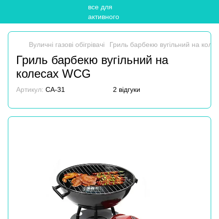
Вуличні газові обігрівачі
Гриль барбекю вугільний на кол
Гриль барбекю вугільний на
колесах WCG
Артикул:
CA-31
2 відгуки