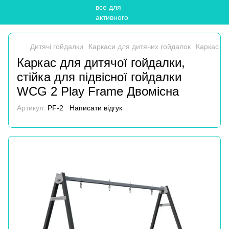
Дитячі гойдалки
Каркаси для дитячих гойдалок
Каркас дл
Каркас для дитячої гойдалки,
стійка для підвісної гойдалки
WCG 2 Play Frame Двомісна
Артикул:
PF-2
Написати відгук