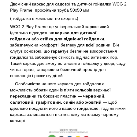
Двомісний каркас для садової та дитячої гойдалки WCG 2
Play Frame профільна труба 50х50 мм
( гойдалки в комплект не входять)
WCG 2 Play Frame це універсальний каркас який
ідеально підходить як
каркас для дитячої
гойдалки
або
стійка для підвісної гойдалки
,
забезпечуючи комфорт і безпеку для всієї родини. Він
слугує основою, що гарантує безпечне використання
гойдалки та забезпечує стійкість під час активних ігор.
Такий каркас дає змогу встановити гойдалку у дворі, саду
чи на терасі, створюючи безпечний простір для
веселощів і розвитку дітей.
Особливістю нашого каркаса для гойдалок є
можливість обрати один із п’яти кольорів верхньої
перекладини та бокових пластин —
червоний,
салатовий, графітовий, синій або жовтий
— щоб
ідеально поєднати його з вашою гойдалкою, тоді як ніжки
каркаса залишаються в стильному матовому чорному
кольорі.