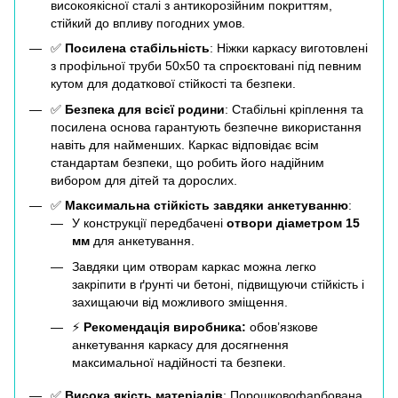
високоякісної сталі з антикорозійним покриттям,
стійкий до впливу погодних умов.
✅
Посилена стабільність
: Ніжки каркасу виготовлені
з профільної труби 50х50 та спроєктовані під певним
кутом для додаткової стійкості та безпеки.
✅
Безпека для всієї родини
: Стабільні кріплення та
посилена основа гарантують безпечне використання
навіть для найменших. Каркас відповідає всім
стандартам безпеки, що робить його надійним
вибором для дітей та дорослих.
✅
Максимальна стійкість завдяки анкетуванню
:
У конструкції передбачені
отвори діаметром 15
мм
для анкетування.
Завдяки цим отворам каркас можна легко
закріпити в ґрунті чи бетоні, підвищуючи стійкість і
захищаючи від можливого зміщення.
⚡
Рекомендація виробника:
обов’язкове
анкетування каркасу для досягнення
максимальної надійності та безпеки.
✅
Висока якість матеріалів
: Порошковофарбована