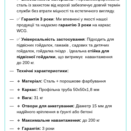
сталь із захистом від корозії забезпечує довгий термін
служби без втрати міцності та естетичного вигляду.
✅
Гарантія 3 роки
: Ми впевнені у якості нашої
продукції та надаємо
гарантію 3 роки
на каркас
WCG.
✅
Універсальність застосування
: Підходить для
підвісних гойдалок, гамаків , садових та дитячих
гойдалок, гойдалка гніздо . Ідеальна
стійка для
підвісної гойдалки
, що витримує навантаження
до 200 кг.
Технічні характеристики:
🔹
Матеріал:
Сталь + порошкове фарбування
🔹
Каркас:
Профільна труба 50х50х1,8 мм
🔹
Вага:
31 кг
🔹
Отвори для анкетування:
Діаметр 15 мм для
надійного кріплення в ґрунті або бетоні
🔹
Максимальне навантаження:
до 200 кг
🔹
Гарантія:
3 роки