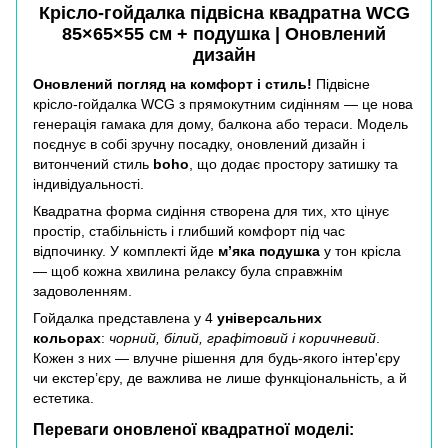
Крісло-гойдалка підвісна квадратна WCG
85×65×55 см + подушка | Оновлений
дизайн
Оновлений погляд на комфорт і стиль!
Підвісне
крісло-гойдалка WCG з прямокутним сидінням — це нова
генерація гамака для дому, балкона або тераси. Модель
поєднує в собі зручну посадку, оновлений дизайн і
витончений стиль
boho
, що додає простору затишку та
індивідуальності.
Квадратна форма сидіння створена для тих, хто цінує
простір, стабільність і глибший комфорт під час
відпочинку. У комплекті йде
м’яка подушка
у тон крісла
— щоб кожна хвилина релаксу була справжнім
задоволенням.
Гойдалка представлена у 4
універсальних
кольорах
:
чорний, білий, графітовий і коричневий
.
Кожен з них — влучне рішення для будь-якого інтер'єру
чи екстер’єру, де важлива не лише функціональність, а й
естетика.
Переваги оновленої квадратної моделі: