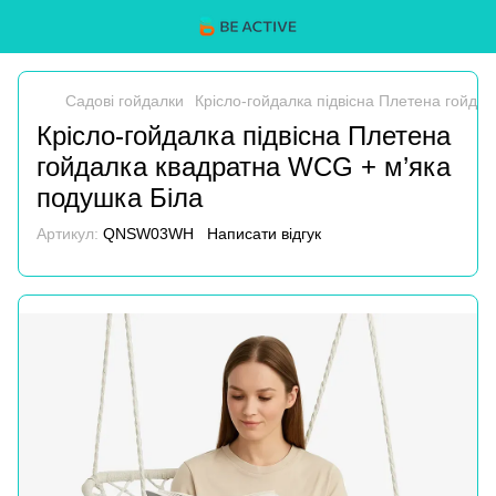
Садові гойдалки
Крісло-гойдалка підвісна Плетена гойда
Крісло-гойдалка підвісна Плетена
гойдалка квадратна WCG + м’яка
подушка Біла
Артикул:
QNSW03WH
Написати відгук