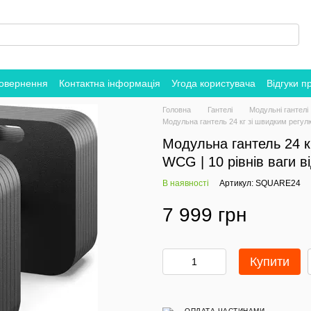
повернення
Контактна інформація
Угода користувача
Відгуки п
Головна
Гантелі
Модульні гантелі
Модульна гантель 24 кг зі швидким регулю
Модульна гантель 24 
WCG | 10 рівнів ваги ві
В наявності
Артикул: SQUARE24
7 999 грн
Купити
ОПЛАТА ЧАСТИНАМИ