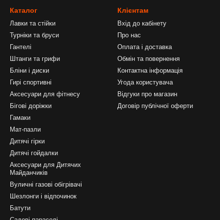
Каталог
Клієнтам
Лавки та стійки
Вхід до кабінету
Турніки та бруси
Про нас
Гантелі
Оплата і доставка
Штанги та грифи
Обмін та повернення
Бліни і диски
Контактна інформація
Гирі спортивні
Угода користувача
Аксесуари для фітнесу
Відгуки про магазин
Бігові доріжки
Договір публічної оферти
Гамаки
Мат-пазли
Дитячі гірки
Дитячі гойдалки
Аксесуари для Дитячих
Майданчиків
Вуличні газові обігрівачі
Шезлонги і відпочинок
Батути
Садові парасолі