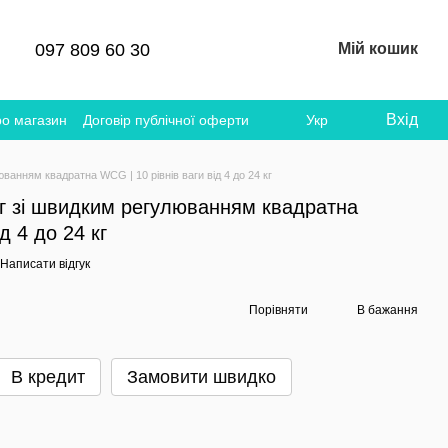
097 809 60 30
Мій кошик
Вхід
ро магазин
Договір публічної оферти
Укр
ванням квадратна WCG | 10 рівнів ваги від 4 до 24 кг
кг зі швидким регулюванням квадратна
д 4 до 24 кг
Написати відгук
Порівняти
В бажання
В кредит
Замовити швидко