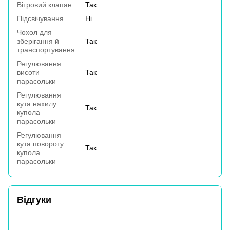
Вітровий клапан
Так
Підсвічування
Ні
Чохол для
зберігання й
Так
транспортування
Регулювання
висоти
Так
парасольки
Регулювання
кута нахилу
Так
купола
парасольки
Регулювання
кута повороту
Так
купола
парасольки
Відгуки