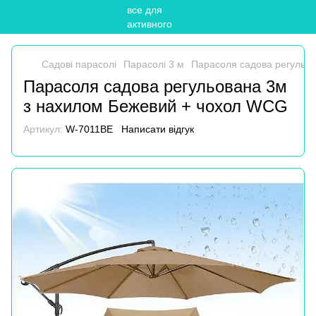
Садові парасолі
Парасолі 3 м
Парасоля садова регульо
Парасоля садова регульована 3м
з нахилом Бежевий + чохол WCG
Артикул:
W-7011BE
Написати відгук