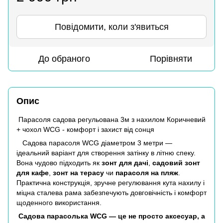
Повідомити, коли з'явиться
До обраного
Порівняти
Опис
Парасоля садова регульована 3м з нахилом Коричневий
+ чохол WCG - комфорт і захист від сонця
Садова парасоля WCG діаметром 3 метри —
ідеальний варіант для створення затінку в літню спеку.
Вона чудово підходить як
зонт для дачі
,
садовий зонт
для кафе
,
зонт на терасу
чи
парасоля на пляж
.
Практична конструкція, зручне регулювання кута нахилу і
міцна сталева рама забезпечують довговічність і комфорт
щоденного використання.
Садова парасолька WCG — це не просто аксесуар, а