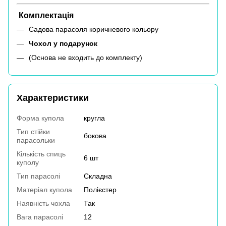
Комплектація
Садова парасоля коричневого кольору
Чохол у подарунок
(Основа не входить до комплекту)
Характеристики
Форма купола
кругла
Тип стійки
бокова
парасольки
Кількість спиць
6 шт
куполу
Тип парасолі
Складна
Матеріал купола
Полієстер
Наявність чохла
Так
Вага парасолі
12