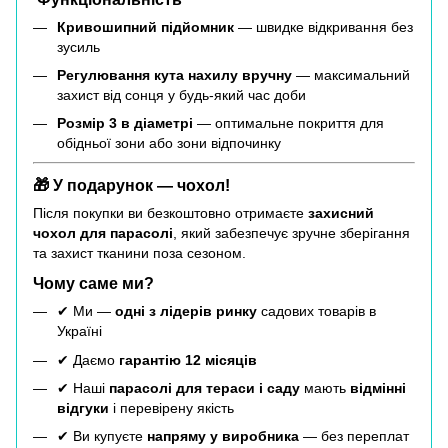
Кривошипний підйомник
— швидке відкривання без
зусиль
Регулювання кута нахилу вручну
— максимальний
захист від сонця у будь-який час доби
Розмір 3 в діаметрі
— оптимальне покриття для
обідньої зони або зони відпочинку
🎁 У подарунок — чохол!
Після покупки ви безкоштовно отримаєте
захисний
чохол для парасолі
, який забезпечує зручне зберігання
та захист тканини поза сезоном.
Чому саме ми?
✔ Ми —
одні з лідерів ринку
садових товарів в
Україні
✔ Даємо
гарантію 12 місяців
✔ Наші
парасолі для тераси і саду
мають
відмінні
відгуки
і перевірену якість
✔ Ви купуєте
напряму у виробника
— без переплат