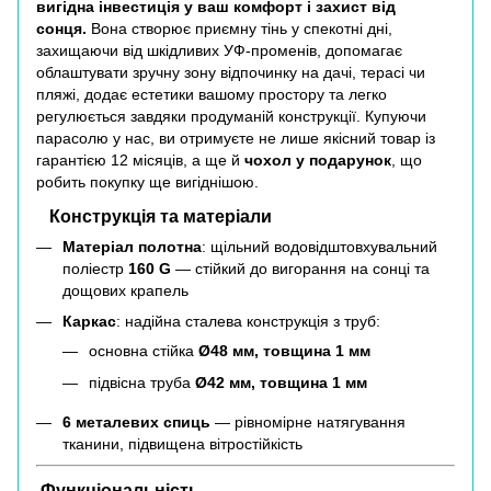
вигідна інвестиція у ваш комфорт і захист від
сонця.
Вона створює приємну тінь у спекотні дні,
захищаючи від шкідливих УФ-променів, допомагає
облаштувати зручну зону відпочинку на дачі, терасі чи
пляжі, додає естетики вашому простору та легко
регулюється завдяки продуманій конструкції. Купуючи
парасолю у нас, ви отримуєте не лише якісний товар із
гарантією 12 місяців, а ще й
чохол у подарунок
, що
робить покупку ще вигіднішою.
Конструкція та матеріали
Матеріал полотна
: щільний водовідштовхувальний
поліестр
160 G
— стійкий до вигорання на сонці та
дощових крапель
Каркас
: надійна сталева конструкція з труб:
основна стійка
Ø48 мм, товщина 1 мм
підвісна труба
Ø42 мм, товщина 1 мм
6 металевих спиць
— рівномірне натягування
тканини, підвищена вітростійкість
Функціональність