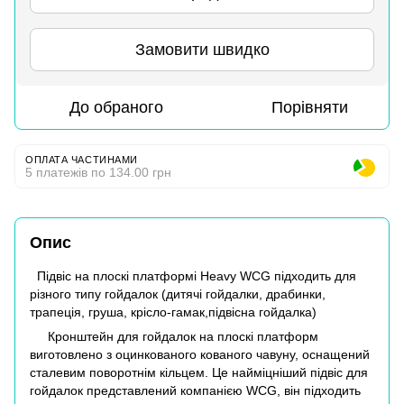
Замовити швидко
До обраного
Порівняти
ОПЛАТА ЧАСТИНАМИ
5 платежів по 134.00 грн
Опис
Підвіс на плоскі платформі Heavy WCG підходить для
різного типу гойдалок (дитячі гойдалки, драбинки,
трапеція, груша, крісло-гамак,підвісна гойдалка)
Кронштейн для гойдалок на плоскі платформ
виготовлено з оцинкованого кованого чавуну, оснащений
сталевим поворотнім кільцем. Це найміцніший підвіс для
гойдалок представлений компанією WCG, він підходить