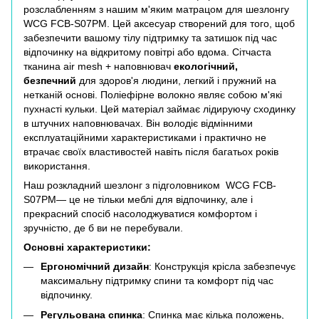
розслабленням з нашим м'яким матрацом для шезлонгу
WCG FCB-S07PM. Цей аксесуар створений для того, щоб
забезпечити вашому тілу підтримку та затишок під час
відпочинку на відкритому повітрі або вдома. Сітчаста
тканина air mesh + наповнювач
екологічний,
безпечний
для здоров'я людини, легкий і пружний на
нетканій основі. Поліефірне волокно являє собою м'які
пухнасті кульки. Цей матеріал займає лідируючу сходинку
в штучних наповнювачах. Він володіє відмінними
експлуатаційними характеристиками і практично не
втрачає своїх властивостей навіть після багатьох років
використання.
Наш розкладний шезлонг з підголовником WCG FCB-
S07PM— це не тільки меблі для відпочинку, але і
прекрасний спосіб насолоджуватися комфортом і
зручністю, де б ви не перебували.
Основні характеристики:
Ергономічний дизайн
: Конструкція крісла забезпечує
максимальну підтримку спини та комфорт під час
відпочинку.
Регульована спинка
: Спинка має кілька положень,