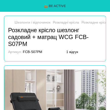
Шезлонги і відпочинок
Розкладні крісла
Розкладне крісл
Розкладне крісло шезлонг
садовий + матрац WCG FCB-
S07PM
Артикул:
FCB-S07PM
1 відгук