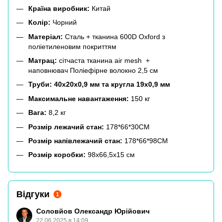
Країна виробник:
Китай
Колір:
Чорний
Матеріал:
Сталь + тканина 600D Oxford з
поліетиленовим покриттям
Матрац:
сітчаста
тканина air mesh +
наповнювач Поліефірне волокно 2,5 см
Труби: 40х20х0,9 мм та кругла 19х0,9 мм
Максимальне навантаження:
150 кг
Вага:
8,2 кг
Розмір лежачий стан:
178*66*30CM
Розмір напівлежачий стан:
178*66*98CM
Розмір коробки:
98х66,5х15 см
Відгуки
1
Соловйов Олександр Юрійович
22.06.2025 в 14:09