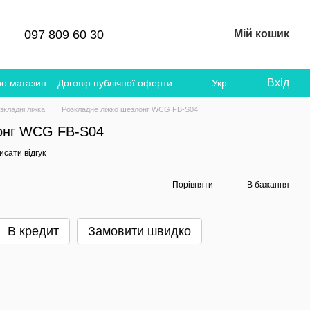
097 809 60 30
Мій кошик
Вхід
ро магазин
Договір публічної оферти
Укр
зкладні ліжка
Розкладне ліжко шезлонг WCG FB-S04
лонг WCG FB-S04
сати відгук
Порівняти
В бажання
В кредит
Замовити швидко