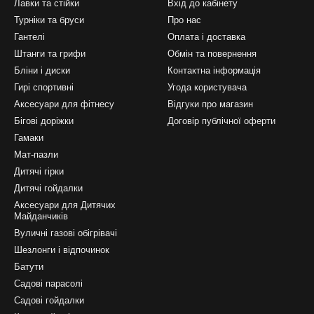
Лавки та стійки
Вхід до кабінету
Турніки та бруси
Про нас
Гантелі
Оплата і доставка
Штанги та грифи
Обмін та повернення
Бліни і диски
Контактна інформація
Гирі спортивні
Угода користувача
Аксесуари для фітнесу
Відгуки про магазин
Бігові доріжки
Договір публічної оферти
Гамаки
Мат-пазли
Дитячі гірки
Дитячі гойдалки
Аксесуари для Дитячих
Майданчиків
Вуличні газові обігрівачі
Шезлонги і відпочинок
Батути
Садові парасолі
Садові гойдалки