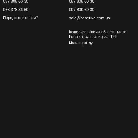
097 809 60 30
097 809 60 30
066 378 86 69
097 809 60 30
sale@beactive.com.ua
Передзвонити вам?
Івано-Франківська область, місто
Рогатин, вул. Галицька, 126
Мапа проїзду