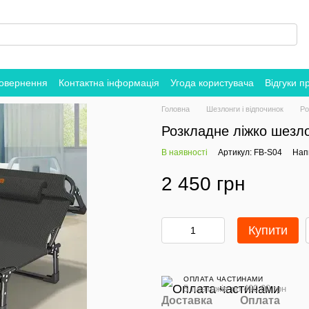
повернення
Контактна інформація
Угода користувача
Відгуки п
Головна
Шезлонги і відпочинок
Ро
Розкладне ліжко шез
В наявності
Артикул: FB-S04
Напи
2 450 грн
Купити
ОПЛАТА ЧАСТИНАМИ
5 платежів по 490.00 грн
Доставка
Оплата