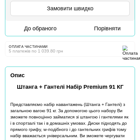
Замовити швидко
До обраного
Порівняти
ОПЛАТА ЧАСТИНАМИ
5 платежів по 1 039.80 грн
Опис
Штанга + Гантелі Набір Premium 91 КГ
Представляємо набір навантажень (Штанга + Гантелі) з
загальною вагою 91 кг. За допомогою цього набору Ви
зможете повноцінно займатися зі штангою і гантелями як
і в спортзалі так і в домашніх умовах. Диски підходять до
прямого
грифу
, w-подібного і до гантельних грифів тому
набір вважається універсальним. Ви зможете чергувати