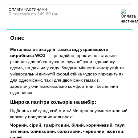
ОПЛАТА ЧАСТИНАМИ
5 платежів по 649.80 грн
Опис
Металева стійка для гамака від українського
виробника WCG
— це надійне, практичне і стильне
рішення для облаштування зручної зони відпочинку
вдома, на дачі чи у саду. Завдяки міцності конструкції та
універсальній вигнутій формі стійка чудово підходить як
для одномісних, так і для двомісних гамаків,
забезпечуючи максимально комфортний і безпечний
відпочинок.
Широка палітра кольорів на вибір:
Підберіть стійку під свій стиль! Ми пропонуємо металевий
каркас у популярних кольорах:
Чорний, сірий, графітовий, білий, коричневий, тауп,
зелений, оливковий, салатовий, червоний, жовтий,
синій.