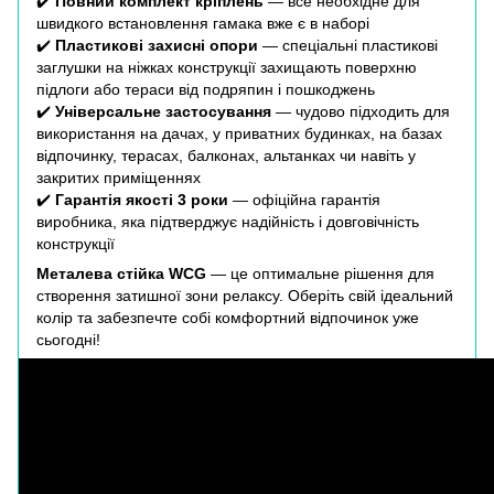
✔️
Повний комплект кріплень
— все необхідне для
швидкого встановлення гамака вже є в наборі
✔️
Пластикові захисні опори
— спеціальні пластикові
заглушки на ніжках конструкції захищають поверхню
підлоги або тераси від подряпин і пошкоджень
✔️
Універсальне застосування
— чудово підходить для
використання на дачах, у приватних будинках, на базах
відпочинку, терасах, балконах, альтанках чи навіть у
закритих приміщеннях
✔️
Гарантія якості 3 роки
— офіційна гарантія
виробника, яка підтверджує надійність і довговічність
конструкції
Металева стійка WCG
— це оптимальне рішення для
створення затишної зони релаксу. Оберіть свій ідеальний
колір та забезпечте собі комфортний відпочинок уже
сьогодні!