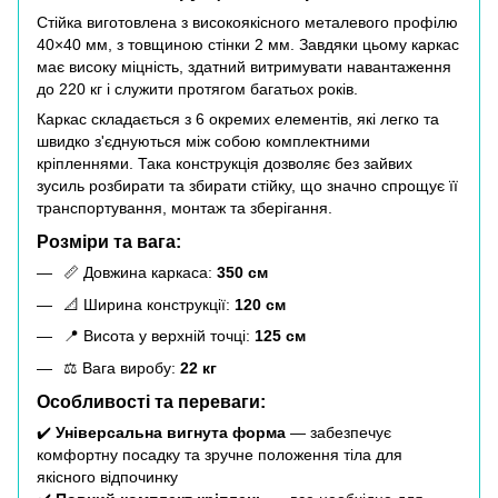
Стійка виготовлена з високоякісного металевого профілю
40×40 мм, з товщиною стінки 2 мм. Завдяки цьому каркас
має високу міцність, здатний витримувати навантаження
до 220 кг і служити протягом багатьох років.
Каркас складається з 6 окремих елементів, які легко та
швидко з'єднуються між собою комплектними
кріпленнями. Така конструкція дозволяє без зайвих
зусиль розбирати та збирати стійку, що значно спрощує її
транспортування, монтаж та зберігання.
Розміри та вага:
📏 Довжина каркаса:
350 см
📐 Ширина конструкції:
120 см
📍 Висота у верхній точці:
125 см
⚖️ Вага виробу:
22 кг
Особливості та переваги:
✔️
Універсальна вигнута форма
— забезпечує
комфортну посадку та зручне положення тіла для
якісного відпочинку