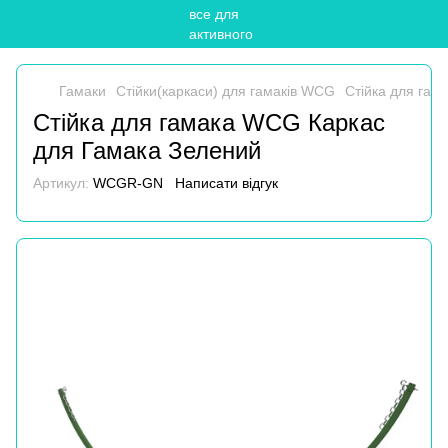
Гамаки
Стійки(каркаси) для гамаків WCG
Стійка для гам
Стійка для гамака WCG Каркас
для Гамака Зелений
Артикул:
WCGR-GN
Написати відгук