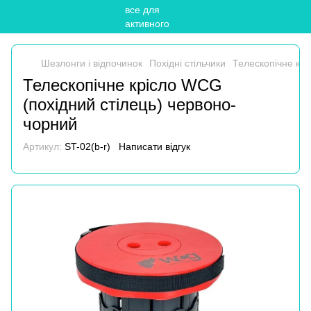
Шезлонги і відпочинок
Похідні стільчики
Телескопічне крі
Телескопічне крісло WCG
(похідний стілець) червоно-
чорний
Артикул:
ST-02(b-r)
Написати відгук