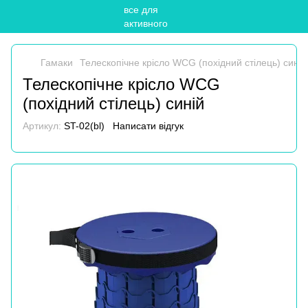
Гамаки
Телескопічне крісло WCG (похідний стілець) синій
Телескопічне крісло WCG
(похідний стілець) синій
Артикул:
ST-02(bl)
Написати відгук