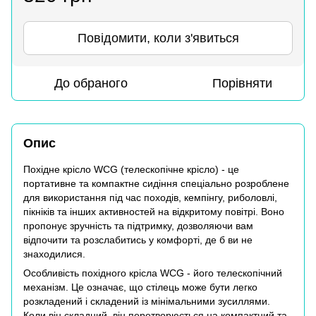
Повідомити, коли з'явиться
До обраного
Порівняти
Опис
Похідне крісло WCG (телескопічне крісло) - це
портативне та компактне сидіння спеціально розроблене
для використання під час походів, кемпінгу, риболовлі,
пікніків та інших активностей на відкритому повітрі. Воно
пропонує зручність та підтримку, дозволяючи вам
відпочити та розслабитись у комфорті, де б ви не
знаходилися.
Особливість похідного крісла WCG - його телескопічний
механізм. Це означає, що стілець може бути легко
розкладений і складений із мінімальними зусиллями.
Коли він складний, він перетворюється на компактний та