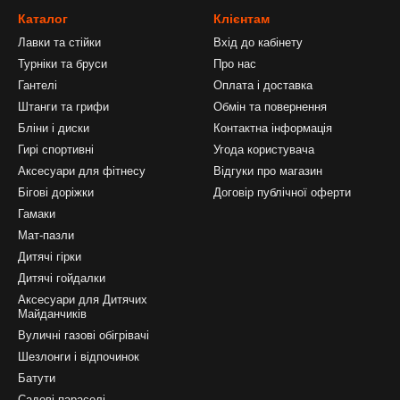
Каталог
Клієнтам
Лавки та стійки
Вхід до кабінету
Турніки та бруси
Про нас
Гантелі
Оплата і доставка
Штанги та грифи
Обмін та повернення
Бліни і диски
Контактна інформація
Гирі спортивні
Угода користувача
Аксесуари для фітнесу
Відгуки про магазин
Бігові доріжки
Договір публічної оферти
Гамаки
Мат-пазли
Дитячі гірки
Дитячі гойдалки
Аксесуари для Дитячих
Майданчиків
Вуличні газові обігрівачі
Шезлонги і відпочинок
Батути
Садові парасолі