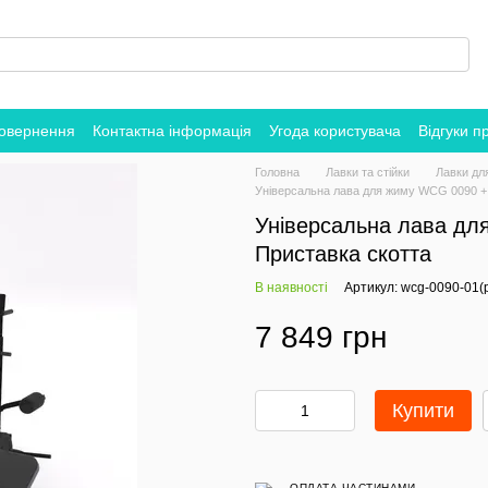
повернення
Контактна інформація
Угода користувача
Відгуки п
Головна
Лавки та стійки
Лавки дл
Універсальна лава для жиму WCG 0090 + 
Універсальна лава дл
Приставка скотта
В наявності
Артикул: wcg-0090-01(p
7 849 грн
Купити
ОПЛАТА ЧАСТИНАМИ