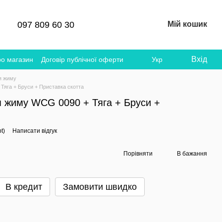
097 809 60 30
Мій кошик
Вхід
ро магазин
Договір публічної оферти
Укр
я жиму
Тяга + Бруси + Приставка скотта
я жиму WCG 0090 + Тяга + Бруси +
t)
Написати відгук
Порівняти
В бажання
В кредит
Замовити швидко