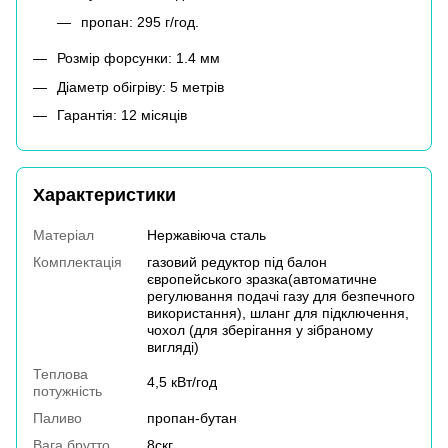
пропан: 295 г/год.
Розмір форсунки: 1.4 мм
Діаметр обігріву: 5 метрів
Гарантія: 12 місяців
Характеристики
Матеріал
Нержавіюча сталь
Комплектація
газовий редуктор під балон
європейського зразка(автоматичне
регулювання подачі газу для безпечного
використання), шланг для підключення,
чохол (для зберігання у зібраному
вигляді)
Теплова
4,5 кВт/год
потужність
Паливо
пропан-бутан
Вага брутто
8скг