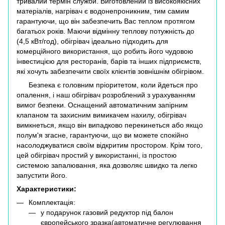
тривалий термін служби. Виготовлений із високоякісних
матеріалів, нагрівач є водонепроникним, тим самим
гарантуючи, що він забезпечить Вас теплом протягом
багатьох років. Маючи відмінну теплову потужність до
(4,5 кВт/год), обігрівач ідеально підходить для
комерційного використання, що робить його чудовою
інвестицією для ресторанів, барів та інших підприємств,
які хочуть забезпечити своїх клієнтів зовнішнім обігрівом.
Безпека є головним пріоритетом, коли йдеться про
опалення, і наш обігрівач розроблений з урахуванням
вимог безпеки. Оснащений автоматичним запірним
клапаном та захисним вимикачем нахилу, обігрівач
вимкнеться, якщо він випадково перекинеться або якщо
полум'я згасне, гарантуючи, що ви можете спокійно
насолоджуватися своїм відкритим простором. Крім того,
цей обігрівач простий у використанні, із простою
системою запалювання, яка дозволяє швидко та легко
запустити його.
Характеристики:
Комплектація:
у подарунок газовий редуктор під балон
європейського зразка(автоматичне регулювання