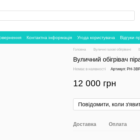
повернення
Контактна інформація
Угода користувача
Відгуки п
Головна
Вуличні газові обігрівачі
Вуличний обігрівач пі
Немає в наявності
Артикул: PH-3B
12 000 грн
Повідомити, коли з'яви
Доставка
Оплата