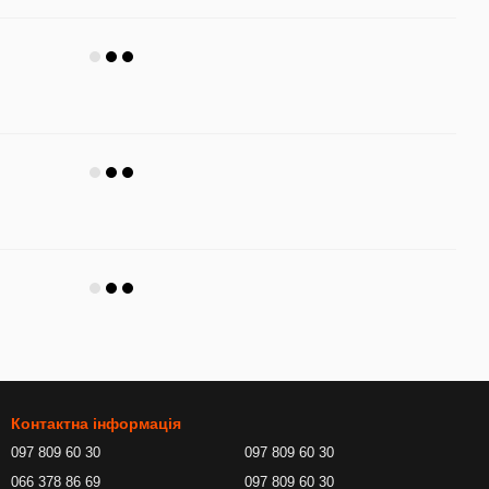
Контактна інформація
097 809 60 30
097 809 60 30
066 378 86 69
097 809 60 30