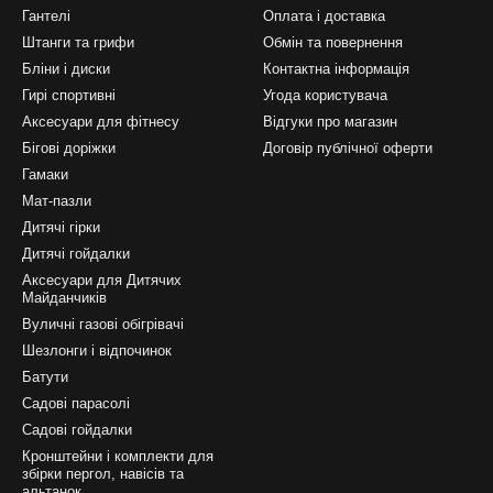
Гантелі
Оплата і доставка
Штанги та грифи
Обмін та повернення
Бліни і диски
Контактна інформація
Гирі спортивні
Угода користувача
Аксесуари для фітнесу
Відгуки про магазин
Бігові доріжки
Договір публічної оферти
Гамаки
Мат-пазли
Дитячі гірки
Дитячі гойдалки
Аксесуари для Дитячих
Майданчиків
Вуличні газові обігрівачі
Шезлонги і відпочинок
Батути
Садові парасолі
Садові гойдалки
Кронштейни і комплекти для
збірки пергол, навісів та
альтанок