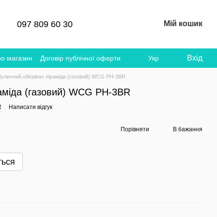
097 809 60 30
Мій кошик
Вхід
ро магазин
Договір публічної оферти
Укр
Вуличний обігрівач піраміда (газовий) WCG PH-3BR
раміда (газовий) WCG PH-3BR
R
Написати відгук
Порівняти
В бажання
ться