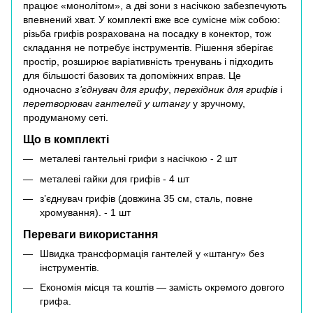
працює «монолітом», а дві зони з насічкою забезпечують
впевнений хват. У комплекті вже все сумісне між собою:
різьба грифів розрахована на посадку в конектор, тож
складання не потребує інструментів. Рішення зберігає
простір, розширює варіативність тренувань і підходить
для більшості базових та допоміжних вправ. Це
одночасно
з’єднувач для грифу
,
перехідник для грифів
і
перетворювач гантелей у штангу
у зручному,
продуманому сеті.
Що в комплекті
металеві гантельні грифи з насічкою - 2 шт
металеві гайки для грифів - 4 шт
з’єднувач грифів (довжина 35 см, сталь, повне
хромування). - 1 шт
Переваги використання
Швидка трансформація гантелей у «штангу» без
інструментів.
Економія місця та коштів — замість окремого довгого
грифа.