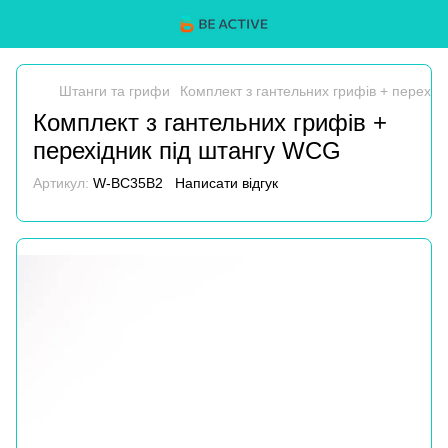
Штанги та грифи
Комплект з гантельних грифів + перехід
Комплект з гантельних грифів +
перехідник під штангу WCG
Артикул:
W-BC35B2
Написати відгук