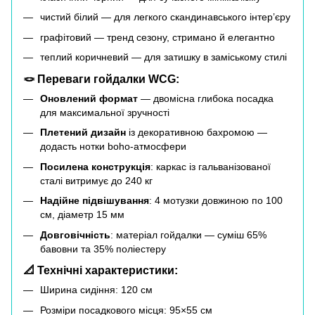
чистий білий — для легкого скандинавського інтер’єру
графітовий — тренд сезону, стримано й елегантно
теплий коричневий — для затишку в заміському стилі
🪢 Переваги гойдалки WCG:
Оновлений формат
— двомісна глибока посадка
для максимальної зручності
Плетений дизайн
із декоративною бахромою —
додасть нотки boho-атмосфери
Посилена конструкція
: каркас із гальванізованої
сталі витримує до 240 кг
Надійне підвішування
: 4 мотузки довжиною по 100
см, діаметр 15 мм
Довговічність
: матеріал гойдалки — суміш 65%
бавовни та 35% поліестеру
📐 Технічні характеристики:
Ширина сидіння: 120 см
Розміри посадкового місця: 95×55 см