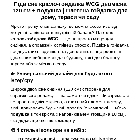
Підвісне крісло-гойдалка WCG двомісна
120 см + подушка | Плетена гойдалка для
дому, тераси чи саду
Мрієте про куточок затишку, де можна сховатись від
метушні та відновити внутрішній баланс? Плетене
крісло-гойдалка WCG
— це не просто місце для
сидіння, а справжній острівець спокою. Підвісна гойдалка
поєднує стиль, зручність та довговічність, що робить її
ідеальним вибором як для будинку, так і для балкону,
тераси або заміського саду.
💫 Універсальний дизайн для будь-якого
інтер’єру
Широке двомісне сидіння (120 см) створене для
справжнього релаксу — на самоті чи вдвох. Ви отримаєте
не просто підвісне крісло, а стильний елемент декору,
який прикрасить будь-який простір. У комплекті — м’яка
подушка
в тон крісла з наповнювачем (товщина 10 см),
яка додає ще більше комфорту.
🎨 4 стильні кольори на вибір:
класичний чорний — для сучасного мінімалізму