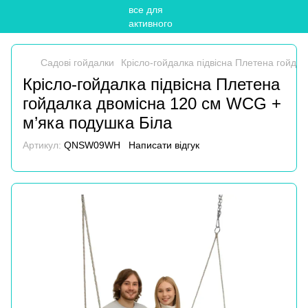
Садові гойдалки
Крісло-гойдалка підвісна Плетена гойда
Крісло-гойдалка підвісна Плетена
гойдалка двомісна 120 см WCG +
м’яка подушка Біла
Артикул:
QNSW09WH
Написати відгук