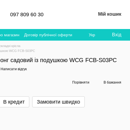
097 809 60 30
Мій кошик
Вхід
ро магазин
Договір публічної оферти
Укр
зкладні крісла
одушкою WCG FCB-S03PС
лонг садовий із подушкою WCG FCB-S03PС
Написати відгук
Порівняти
В бажання
В кредит
Замовити швидко