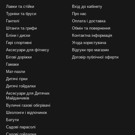
Лавки та стійки
Вхід до кабінету
Турніки та бруси
Про нас
Гантелі
Оплата і доставка
Штанги та грифи
Обмін та повернення
Бліни і диски
Контактна інформація
Гирі спортивні
Угода користувача
Аксесуари для фітнесу
Відгуки про магазин
Бігові доріжки
Договір публічної оферти
Гамаки
Мат-пазли
Дитячі гірки
Дитячі гойдалки
Аксесуари для Дитячих
Майданчиків
Вуличні газові обігрівачі
Шезлонги і відпочинок
Батути
Садові парасолі
Садові гойдалки