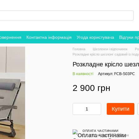
повернення
Контактна інформація
Угода користувача
Відгуки п
Головна
Шезлонги і відпочинок
Ро
Розкладне крісло шезлонг садовий із п
Розкладне крісло шез
В наявності
Артикул: FCB-S03PС
2 900 грн
Купити
ОПЛАТА ЧАСТИНАМИ
5 платежів по 580.00 грн